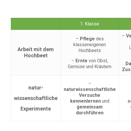
1. Klasse
–
V
–
Pflege
des
klasseneigenen
Arbeit mit dem
Hochbeets
Hochbeet
–
Ernte
von Obst,
Da
Gemüse und Kräutern
Zus
–
natur-
naturwissenschaftliche
Versuche
wissenschaftliche
kennenlernen
und
s
gemeinsam
Experimente
durchführen