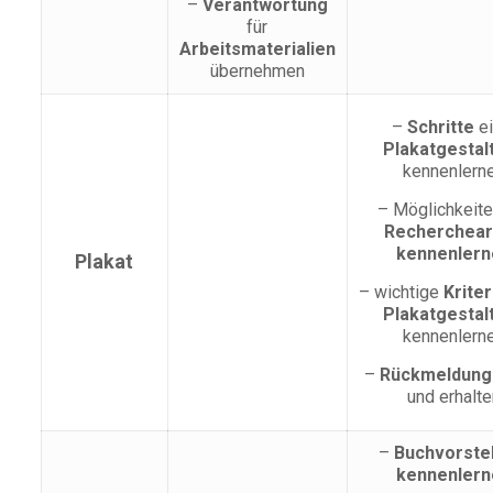
–
Verantwortung
für
Arbeitsmaterialien
übernehmen
–
Schritte
ei
Plakatgestal
kennenlern
– Möglichkeite
Recherchear
kennenlern
Plakat
– wichtige
Kriter
Plakatgestal
kennenlern
–
Rückmeldun
und erhalt
–
Buchvorste
kennenlern